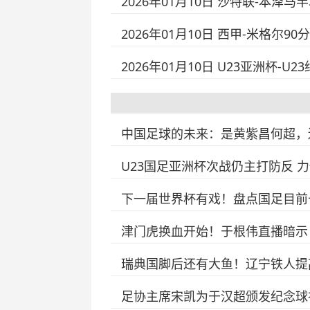
2026年01月10日 沙特联-本泽马
2026年01月10日 西甲-米格尔
2026年01月10日 U23亚洲杯-U
中国足球的未来：是黄紫昌何超，
U23国足亚洲杯次战仍主打防反 
下一届世界杯有戏！盘点国足目前十
津门虎换血开始！于根伟直播暗示
瑞典国脚后还有大鱼！辽宁铁人提
足协主席宋凯为于汉超颁发纪念球衣