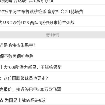
半场戴帽 吉达联合4-0拉斯永恒
90分钟扳平阿兰布鲁读秒绝杀 皇家社会2-1赫塔费
23约旦3-2沙特U23 两队同积3分末轮生死战
足球新闻
还是毛伟杰朱鹏宇？
力保不败再伺机争胜
大“00后”潜力新星，王钰栋领衔
：这位国脚级球员也要走？
高报价，接近签巴甲500万欧飞翼
 为国足出战59场进9球