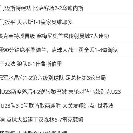
尼破门迈斯特建功 比萨客场2-2乌迪内斯
索破门扳平 贝蒂斯1-1皇家奥维耶多
0-1埃克塞特城晋级 塞梅尼奥首秀传射曼城7人建功
埃弗顿90分钟绝平桑德兰，点球大战三罚全丢1-4遭淘汰
帽子戏法 狼队6-1什鲁斯伯里
冕冠军水晶宫1-2第六级别球队 足总杯第3轮出局
韩国U23两度落后4-2逆转黎巴嫩 末轮对阵乌兹别克U23
日本U23队3-0阿联酋取两连胜 大关友翔造点+世界波
伊双响 点球大战诺丁汉森林6-7雷克瑟姆