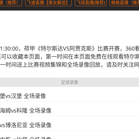
直播（推荐）
飞速直播【美女解说】
飞球直播(推荐)
蜘蛛直播（推
11 21:30:00，荷甲《特尔斯达VS阿贾克斯》比赛开赛，
迷可以收藏本页面，第一时间在本页面免费在线观看特尔斯
一时间送上比赛视频集锦和全场录像回放，请及时关注
足球录像
赖堡vs汉堡 全场录像
海登海姆vs科隆 全场录像
科莫vs博洛尼亚 全场录像