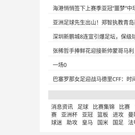
海港悄悄签下上赛季亚冠“噩梦”中
亚洲足球先生出山！郑智执教青岛
深圳新鹏城8连宣引爆足坛，保级
张稀哲手捧鲜花迎接新帅蒙哥马利
一场0
巴塞罗那女足迎战马德里CFF：
消息资讯
足球
比赛集锦
比赛
赛
亚洲杯
亚冠
篮板
进攻
曼
球迷
助攻
皇马
国米
国足
法