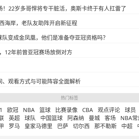
场！22岁多哥悍将专干脏活，奥斯卡终于有人扛雷了
西海岸，老队友助阵开启新征程
球队变成金凤凰，他们是准备夺亚冠资格吗？
，12年前曾亚冠赛场放倒对方
时间、观看方式与可能阵容全面解析
热门标签
1
欧冠
NBA
篮球
比赛录像
CBA
观点评论
球员
联
英超
球队
中国篮球
阿森纳
曼城
客场
NBA
甲
罗马
皇家马德里
巴萨
切尔西
那不勒斯
中超