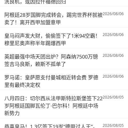
洗良机，或因拉什福德回归
2026/08/06
阿根廷28岁国脚完成转会，踢完世界杯就被
卖了！离开西甲加盟意甲
2026/08/06
皇马闷声发大财，偷偷签下了1米94空霸！
穆里尼奥声称半年踢爆西甲
2026/08/06
英超最强中场天团出炉？阿森纳7500万镑
签吉马良斯，赖斯不孤单了
2026/08/06
罗马诺：皇萨愿支付曼城相近转会费 罗德
里有最终决定权
2026/08/05
八月四日：切尔西从法甲斯特拉斯堡签下22
岁阿根廷国脚瓦伦丁·巴尔科！阿根廷中场
新势力
2026/08/05
恭喜皇马！1.3亿签下19岁“德甲过人王”，