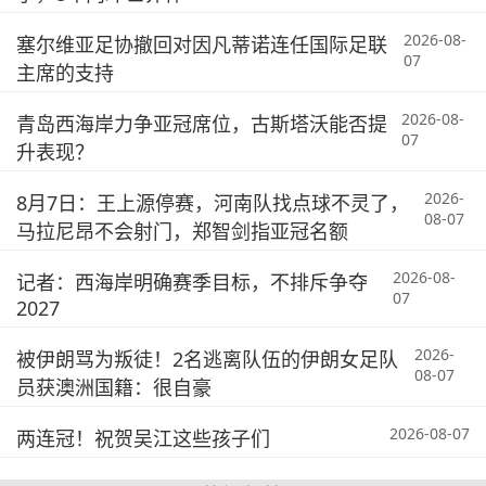
2026-08-
塞尔维亚足协撤回对因凡蒂诺连任国际足联
07
主席的支持
2026-08-
青岛西海岸力争亚冠席位，古斯塔沃能否提
07
升表现？
2026-
8月7日：王上源停赛，河南队找点球不灵了，
08-07
马拉尼昂不会射门，郑智剑指亚冠名额
2026-08-
记者：西海岸明确赛季目标，不排斥争夺
07
2027
2026-
被伊朗骂为叛徒！2名逃离队伍的伊朗女足队
08-07
员获澳洲国籍：很自豪
2026-08-07
两连冠！祝贺吴江这些孩子们