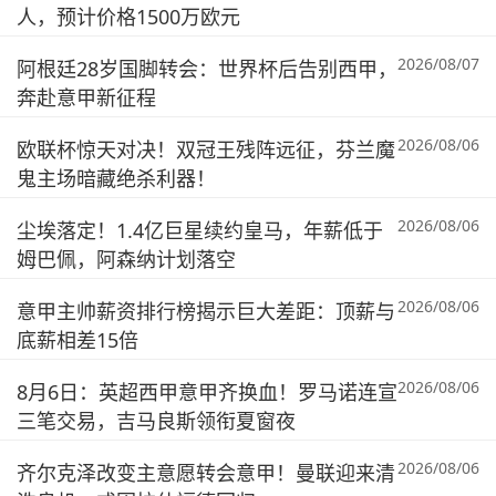
人，预计价格1500万欧元
2026/08/07
阿根廷28岁国脚转会：世界杯后告别西甲，
奔赴意甲新征程
2026/08/06
欧联杯惊天对决！双冠王残阵远征，芬兰魔
鬼主场暗藏绝杀利器！
2026/08/06
尘埃落定！1.4亿巨星续约皇马，年薪低于
姆巴佩，阿森纳计划落空
2026/08/06
意甲主帅薪资排行榜揭示巨大差距：顶薪与
底薪相差15倍
2026/08/06
8月6日：英超西甲意甲齐换血！罗马诺连宣
三笔交易，吉马良斯领衔夏窗夜
2026/08/06
齐尔克泽改变主意愿转会意甲！曼联迎来清