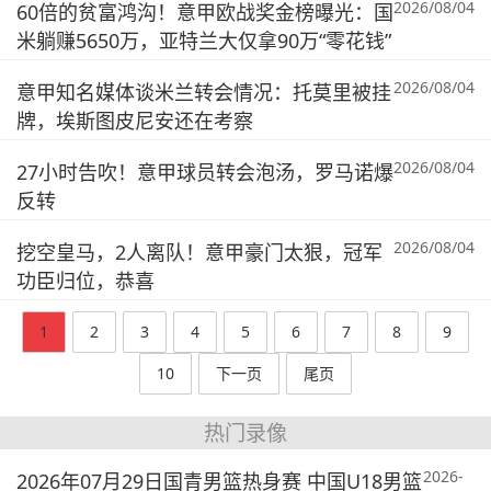
2026/08/04
60倍的贫富鸿沟！意甲欧战奖金榜曝光：国
米躺赚5650万，亚特兰大仅拿90万“零花钱”
2026/08/04
意甲知名媒体谈米兰转会情况：托莫里被挂
牌，埃斯图皮尼安还在考察
2026/08/04
27小时告吹！意甲球员转会泡汤，罗马诺爆
反转
2026/08/04
挖空皇马，2人离队！意甲豪门太狠，冠军
功臣归位，恭喜
1
2
3
4
5
6
7
8
9
10
下一页
尾页
热门录像
2026-
2026年07月29日国青男篮热身赛 中国U18男篮