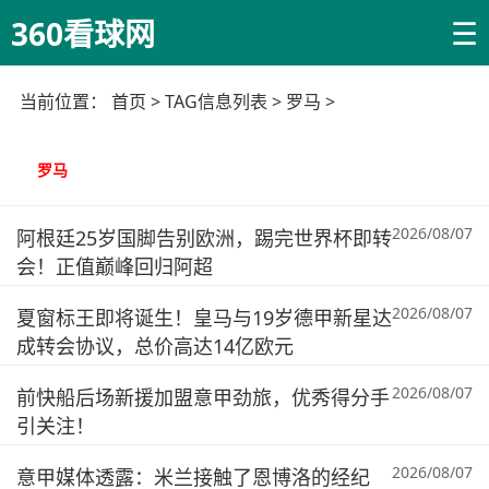
☰
360看球网
当前位置：
首页
> TAG信息列表 > 罗马 >
罗马
2026/08/07
阿根廷25岁国脚告别欧洲，踢完世界杯即转
会！正值巅峰回归阿超
2026/08/07
夏窗标王即将诞生！皇马与19岁德甲新星达
成转会协议，总价高达14亿欧元
2026/08/07
前快船后场新援加盟意甲劲旅，优秀得分手
引关注！
2026/08/07
意甲媒体透露：米兰接触了恩博洛的经纪