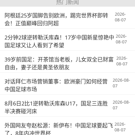
热门新闻
2026-
阿根廷25岁国脚告别欧洲，踢完世界杯即转
08-07
会！正值巅峰回归阿超
2026-
2分钟2球逆转勒沃库森！17岁中国新星惊艳中
08-07
国足球又让人看到了希望
2026-
39岁前国足：开茶馆当老板，儿女双全已财富
08-07
自由，妻子还是黄圣依朋友
2026-08-
对话拜仁市场营销董事：欧洲豪门如何经营
07
中国足球市场
2026-08-
8月6日2比1逆转勒沃库森U17，国足三连胜
07
半决赛碰河床
2026-
外国网友夸赵松源：新伊布！中国足球要起飞
08-07
了，8年内冲世界杯