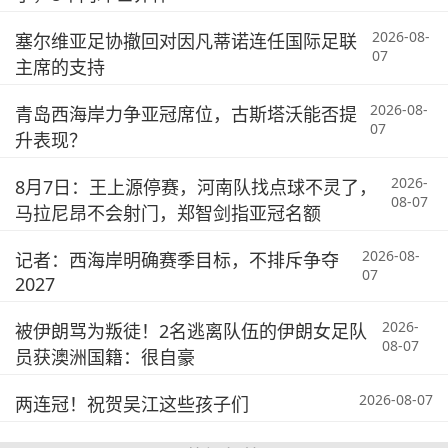
2026-08-
塞尔维亚足协撤回对因凡蒂诺连任国际足联
07
主席的支持
2026-08-
青岛西海岸力争亚冠席位，古斯塔沃能否提
07
升表现？
2026-
8月7日：王上源停赛，河南队找点球不灵了，
08-07
马拉尼昂不会射门，郑智剑指亚冠名额
2026-08-
记者：西海岸明确赛季目标，不排斥争夺
07
2027
2026-
被伊朗骂为叛徒！2名逃离队伍的伊朗女足队
08-07
员获澳洲国籍：很自豪
2026-08-07
两连冠！祝贺吴江这些孩子们