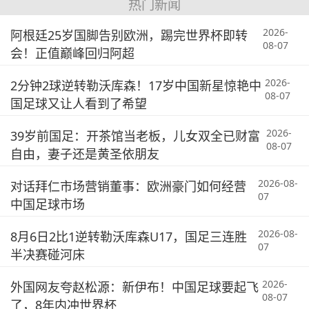
热门新闻
2026-
阿根廷25岁国脚告别欧洲，踢完世界杯即转
08-07
会！正值巅峰回归阿超
2026-
2分钟2球逆转勒沃库森！17岁中国新星惊艳中
08-07
国足球又让人看到了希望
2026-
39岁前国足：开茶馆当老板，儿女双全已财富
08-07
自由，妻子还是黄圣依朋友
2026-08-
对话拜仁市场营销董事：欧洲豪门如何经营
07
中国足球市场
2026-08-
8月6日2比1逆转勒沃库森U17，国足三连胜
07
半决赛碰河床
2026-
外国网友夸赵松源：新伊布！中国足球要起飞
08-07
了，8年内冲世界杯