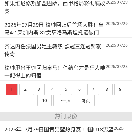
2026/07/29
如果维尼修斯加盟巴萨，西甲格局将彻底改
变
2026/07/29
2026年07月29日 穆帅回归后首场大胜！皇
马4-1莱加内斯 82贡萨洛马斯坦托诺破门
2026/07/28
齐达内任法国男足主教练 欧冠三连冠铸就
传奇
2026/07/28
穆帅甩出王炸回归皇马！伯纳乌才是狂人唯
一配得上的归宿
1
2
3
4
5
6
7
8
9
10
下一页
尾页
热门录像
2026-
2026年07月29日国青男篮热身赛 中国U18男篮