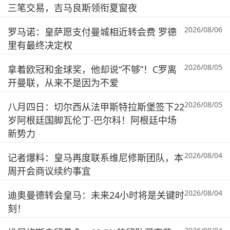
三笔交易，吉马良斯领衔夏窗夜
2026/08/06
罗马诺：皇萨愿支付曼城相近转会费 罗德
里有最终决定权
2026/08/05
拿着欧冠和金球奖，他却说“不够”！C罗离
开曼联，从来不是因为不爱
2026/08/05
八月四日：切尔西从法甲斯特拉斯堡签下22
岁阿根廷国脚瓦伦丁·巴尔科！阿根廷中场
新势力
2026/08/04
记者爆料：皇马再度联系维尼修斯团队，本
周开会商议续约事宜
2026/08/04
迪奥曼德转会皇马：未来24小时将是关键时
刻！