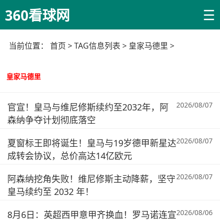
☰
360看球网
当前位置：
首页
> TAG信息列表 > 皇家马德里 >
皇家马德里
2026/08/07
官宣！皇马与维尼修斯续约至2032年，阿
森纳争夺计划彻底落空
2026/08/07
夏窗标王即将诞生！皇马与19岁德甲新星达
成转会协议，总价高达14亿欧元
2026/08/07
阿森纳挖角失败！维尼修斯主动降薪，坚守
皇马续约至 2032 年！
2026/08/06
8月6日：英超西甲意甲齐换血！罗马诺连宣