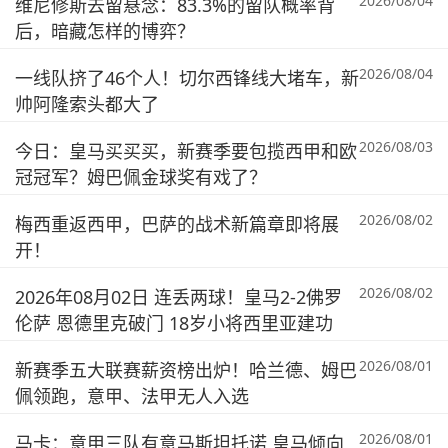
2026/08/04
维尼修斯去留悬念：83.3%的留队概率背
后，暗藏怎样的博弈？
2026/08/04
一线队挤了46个人！切尔西锋线大堵车，新
帅阿隆索头都大了
2026/08/03
今日：皇马买买买，新赛季要包揽西甲和欧
冠冠军？姆巴佩金球奖有戏了？
2026/08/02
梅西重返西甲，巴萨的战术新篇章即将展
开！
2026/08/02
2026年08月02日 连丢两球！皇马2-2佛罗
伦萨 恩德里克破门 18岁小将西里亚建功
2026/08/01
新赛季五大联赛薪资榜出炉！哈兰德、姆巴
佩领跑，意甲、法甲无人入选
2026/08/01
马卡：意甲三队有意马斯坦托诺 皇马倾向