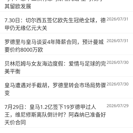
其留欧发展
2026/07/31
7.30日：切尔西五签亿欧先生冠绝全球，德
甲仍无缘亿元大关
2026/07/31
罗德里与皇马谈妥4年降薪合同，预计曼城
要价约8000万欧
2026/07/30
贝林厄姆与女友海边度假：爱情与足球的完
美平衡
2026/07/30
皇马遭遇对手截胡，罗德里转会市场局势骤
变
2026/07/29
7月29日：皇马1.2亿签下19岁德甲过人
王，维尼修斯离队倒计时？阿森纳已准备好
天价合同