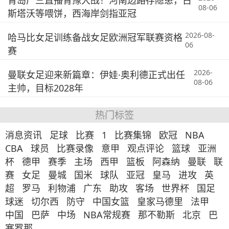
青岛广三直播青豫大战！河南边路存隐患，古
08-06
斯塔沃等喂饼，西海岸剑指亚冠
2026-08-
哈马比女足训练备战女足欧洲冠军联赛资格
06
赛
2026-
曼联女足迎来新篇章：伊娃·奥利德正式出任
08-06
主帅，目标2028年
热门标签
消息资讯
足球
比赛
1
比赛集锦
欧冠
NBA
CBA
球员
比赛录像
意甲
观点评论
篮球
亚洲
杯
德甲
赛季
主场
西甲
篮板
阿森纳
曼联
联
赛
女足
曼城
国米
球队
亚冠
皇马
进攻
英
超
罗马
利物浦
广东
助攻
客场
世界杯
国足
球迷
切尔西
防守
中国女篮
皇家马德里
法甲
中国
巴萨
中场
NBA常规赛
那不勒斯
北京
巴
塞罗那