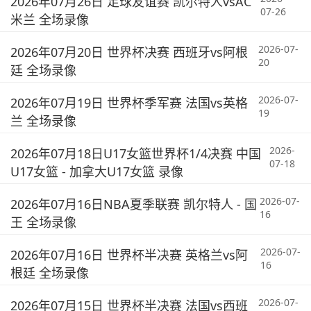
2026年07月26日 足球友谊赛 凯尔特人vsAC
07-26
米兰 全场录像
2026-07-
2026年07月20日 世界杯决赛 西班牙vs阿根
20
廷 全场录像
2026-07-
2026年07月19日 世界杯季军赛 法国vs英格
19
兰 全场录像
2026-
2026年07月18日U17女篮世界杯1/4决赛 中国
07-18
U17女篮 - 加拿大U17女篮 录像
2026-07-
2026年07月16日NBA夏季联赛 凯尔特人 - 国
16
王 全场录像
2026-07-
2026年07月16日 世界杯半决赛 英格兰vs阿
16
根廷 全场录像
2026-07-
2026年07月15日 世界杯半决赛 法国vs西班