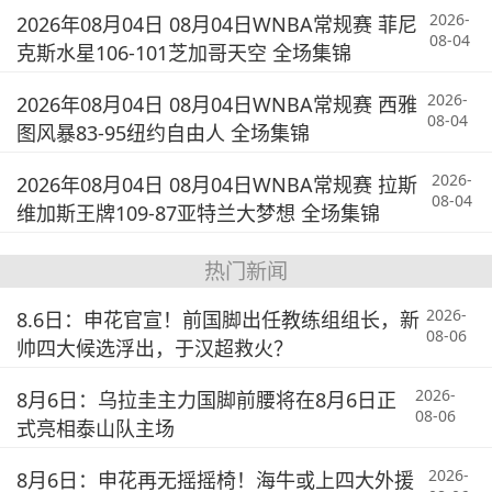
2026-
2026年08月04日 08月04日WNBA常规赛 菲尼
08-04
克斯水星106-101芝加哥天空 全场集锦
2026-
2026年08月04日 08月04日WNBA常规赛 西雅
08-04
图风暴83-95纽约自由人 全场集锦
2026-
2026年08月04日 08月04日WNBA常规赛 拉斯
08-04
维加斯王牌109-87亚特兰大梦想 全场集锦
热门新闻
2026-
8.6日：申花官宣！前国脚出任教练组组长，新
08-06
帅四大候选浮出，于汉超救火？
2026-
8月6日：乌拉圭主力国脚前腰将在8月6日正
08-06
式亮相泰山队主场
2026-
8月6日：申花再无摇摇椅！海牛或上四大外援