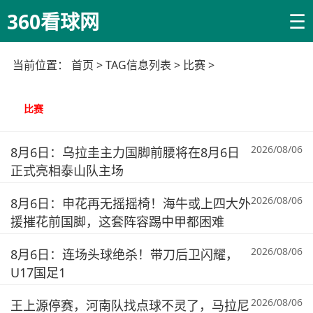
☰
360看球网
当前位置：
首页
> TAG信息列表 > 比赛 >
比赛
2026/08/06
8月6日：乌拉圭主力国脚前腰将在8月6日
正式亮相泰山队主场
2026/08/06
8月6日：申花再无摇摇椅！海牛或上四大外
援摧花前国脚，这套阵容踢中甲都困难
2026/08/06
8月6日：连场头球绝杀！带刀后卫闪耀，
U17国足1
2026/08/06
王上源停赛，河南队找点球不灵了，马拉尼