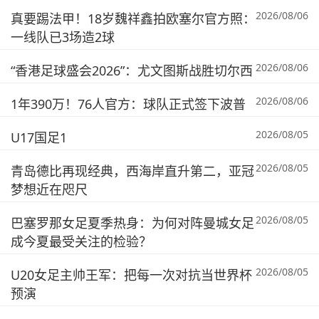
2026/08/06
真要踢法甲！18岁魏祥鑫拍欧塞尔官方照：
一线队已3场造2球
2026/08/06
“香港足球盛会2026”：尤文图斯战胜切尔西
2026/08/06
1年390万！76人官方：球队正式签下波普
2026/08/05
U17国足1
2026/08/05
青岛德比再现经典，西海岸直升第二，亚冠
梦想近在咫尺
2026/08/05
巴塞罗那女足夏季热身：为何对阵曼城女足
成今夏最受关注的检验？
2026/08/05
U20女足主帅王军：把每一次对抗当世界杯
预演