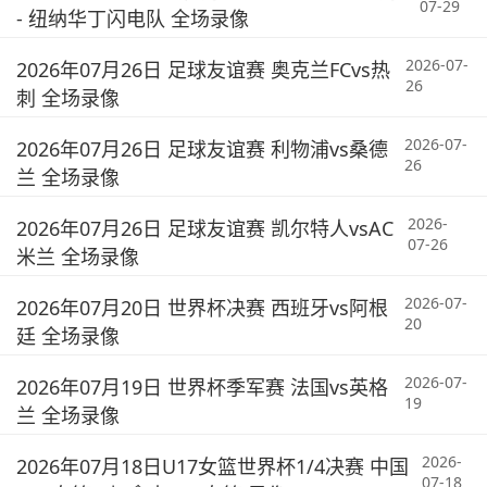
07-29
- 纽纳华丁闪电队 全场录像
2026-07-
2026年07月26日 足球友谊赛 奥克兰FCvs热
26
刺 全场录像
2026-07-
2026年07月26日 足球友谊赛 利物浦vs桑德
26
兰 全场录像
2026-
2026年07月26日 足球友谊赛 凯尔特人vsAC
07-26
米兰 全场录像
2026-07-
2026年07月20日 世界杯决赛 西班牙vs阿根
20
廷 全场录像
2026-07-
2026年07月19日 世界杯季军赛 法国vs英格
19
兰 全场录像
2026-
2026年07月18日U17女篮世界杯1/4决赛 中国
07-18