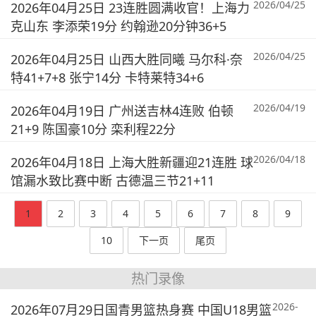
2026/04/25
2026年04月25日 23连胜圆满收官！上海力
克山东 李添荣19分 约翰逊20分钟36+5
2026/04/25
2026年04月25日 山西大胜同曦 马尔科·奈
特41+7+8 张宁14分 卡特莱特34+6
2026/04/19
2026年04月19日 广州送吉林4连败 伯顿
21+9 陈国豪10分 栾利程22分
2026/04/18
2026年04月18日 上海大胜新疆迎21连胜 球
馆漏水致比赛中断 古德温三节21+11
1
2
3
4
5
6
7
8
9
10
下一页
尾页
热门录像
2026-
2026年07月29日国青男篮热身赛 中国U18男篮