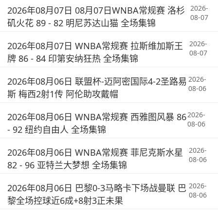
2026-
2026年08月07日 08月07日WNBA常规赛 洛杉
08-07
矶火花 89 - 82 明尼苏达山猫 全场集锦
2026-
2026年08月07日 WNBA常规赛 拉斯维加斯王
08-07
牌 86 - 84 印第安纳狂热 全场集锦
2026-
2026年08月06日 联盟杯-迈阿密国际4-2圣路易
08-06
斯 梅西2射1传 阿伦助攻戴帽
2026-
2026年08月06日 WNBA常规赛 西雅图风暴 86
08-06
- 92 纽约自由人 全场集锦
2026-
2026年08月06日 WNBA常规赛 菲尼克斯水星
08-06
82 - 96 亚特兰大梦想 全场集锦
2026-
2026年08月06日 巴黎0-3马略卡下场战曼联 巴
08-06
黎全场控球近6成+8射3正未果