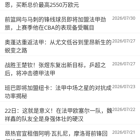
恩，买断总价最高2550万欧元
2026/07/30
前篮网与马刺的锋线球员即将加盟法甲劲
旅，上赛季他在CBA的表现备受瞩目
2026/07/27
奥蓬达重返法甲：从尤文低谷到里昂新生的
蜕变之路
2026/07/27
战胜王楚钦！张煜东复出新目标，乒超之
后，将冲击德甲法甲
2026/07/23
班巴即将加盟纽卡：法甲中场之星的对抗成
功率揭秘
2026/07/22
22日：这就是意义！在法甲欧塞尔一队，魏
祥鑫的队友全是身强体壮的硬汉
2026/07/21
昂热官宣租借阿明·瓦扎尼，摩洛哥前锋回