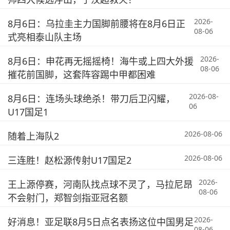
2026-
8月6日：乌拉圭主力国脚前腰将在8月6日正
08-06
式亮相泰山队主场
2026-
8月6日：申花再无摇摇椅！海牛或上四大外援
08-06
摧花前国脚，这套阵容踢中甲都困难
2026-08-
8月6日：连场头球绝杀！带刀后卫闪耀，
06
U17国足1
2026-08-06
随着上海队2
2026-08-06
三连胜！赵松源传射U17国足2
2026-
王上源停赛，河南队找点球不灵了，马拉尼昂
08-06
不会射门，郑智剑指亚冠名额
2026-
好消息！亚足联8月5日点名表扬这位中国男足
08-06