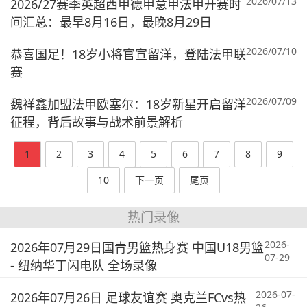
2026/07/13
2026/27赛季英超西甲德甲意甲法甲开赛时
间汇总：最早8月16日，最晚8月29日
2026/07/10
恭喜国足！18岁小将官宣留洋，登陆法甲联
赛
2026/07/09
魏祥鑫加盟法甲欧塞尔：18岁新星开启留洋
征程，背后故事与战术前景解析
1
2
3
4
5
6
7
8
9
10
下一页
尾页
热门录像
2026-
2026年07月29日国青男篮热身赛 中国U18男篮
07-29
- 纽纳华丁闪电队 全场录像
2026-07-
2026年07月26日 足球友谊赛 奥克兰FCvs热