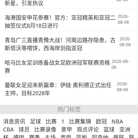
新星，引发热议
2026-
海港国安申花参赛！官方：亚冠精英和亚冠二
08-06
抽签仪式8月18日进行
2026-
青岛广三直播青豫大战！河南边路存隐患，古
08-06
斯塔沃等喂饼，西海岸剑指亚冠
2026-08-
哈马比女足训练备战女足欧洲冠军联赛资格
06
赛
2026-
曼联女足迎来新篇章：伊娃·奥利德正式出任
08-06
主帅，目标2028年
热门标签
消息资讯
足球
比赛
1
比赛集锦
欧冠
NBA
CBA
球员
比赛录像
意甲
观点评论
篮球
亚洲
杯
德甲
赛季
主场
西甲
篮板
阿森纳
曼联
联