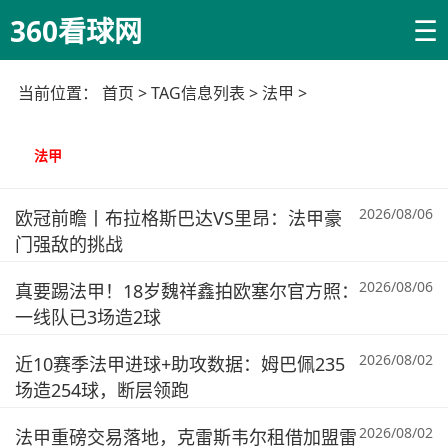
☰
360看球网
当前位置：
首页
> TAG信息列表 > 法甲 >
法甲
2026/08/06
欧冠前瞻丨布拉格斯巴达VS里昂：法甲豪
门强敌的挑战
2026/08/06
真要踢法甲！18岁魏祥鑫拍欧塞尔官方照：
一线队已3场造2球
2026/08/02
近10赛季法甲进球+助攻数据：姆巴佩235
场造254球，断层领跑
2026/08/02
法甲重磅交易落地，克雷斯韦尔租借加盟雷