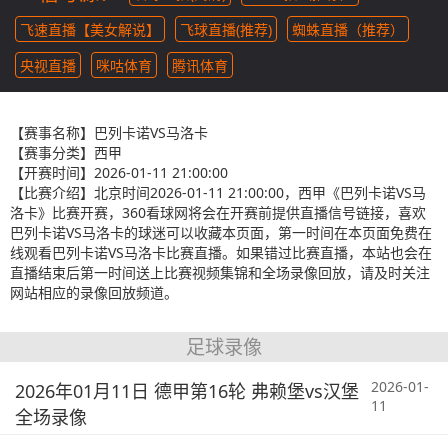
飞速直播【美女解说】
飞球直播(推荐)
蜘蛛直播（推荐）
央视直播
咪咕体育
腾讯体育
【赛事名称】
巴列卡诺VS马洛卡
【赛事分类】
西甲
【开赛时间】
2026-01-11 21:00:00
【比赛介绍】
北京时间2026-01-11 21:00:00，西甲《巴列卡诺VS马
洛卡》比赛开赛，360看球网将会在开赛前提供直播信号链接，喜欢
巴列卡诺VS马洛卡的球迷可以收藏本页面，第一时间在本页面免费在
线观看巴列卡诺VS马洛卡比赛直播。如果错过比赛直播，本站也会在
直播结束后第一时间送上比赛视频集锦和全场录像回放，请及时关注
网站相应的录像回放频道。
足球录像
2026-01-
2026年01月11日 德甲第16轮 弗赖堡vs汉堡
11
全场录像