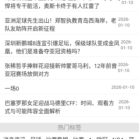
01-10
悍将专干脏活，奥斯卡终于有人扛雷了
2026-
亚洲足球先生出山！郑智执教青岛西海岸，老
01-10
队友助阵开启新征程
2026-
深圳新鹏城8连宣引爆足坛，保级球队变成金凤
01-10
凰，他们是准备夺亚冠资格吗？
2026-
张稀哲手捧鲜花迎接新帅蒙哥马利，12年前曾
01-10
亚冠赛场放倒对方
2026-01-10
一场0
2026-
巴塞罗那女足迎战马德里CFF：时间、观看方
01-10
式与可能阵容全面解析
热门标签