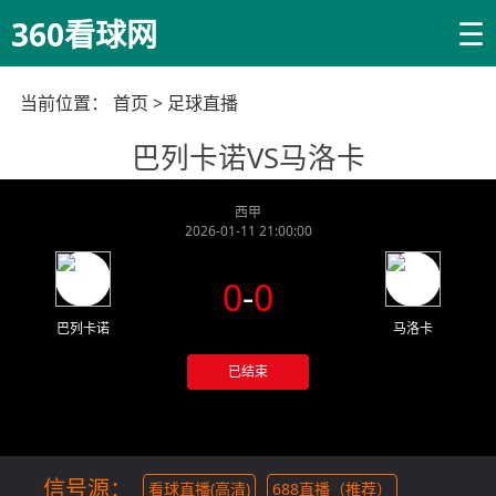
☰
360看球网
当前位置：
首页
>
足球直播
巴列卡诺VS马洛卡
西甲
2026-01-11 21:00:00
0
-
0
巴列卡诺
马洛卡
已结束
信号源：
看球直播(高清)
688直播（推荐）