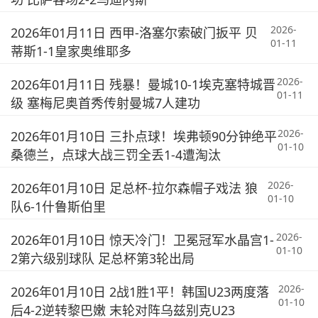
2026-
2026年01月11日 西甲-洛塞尔索破门扳平 贝
01-11
蒂斯1-1皇家奥维耶多
2026-
2026年01月11日 残暴！曼城10-1埃克塞特城晋
01-11
级 塞梅尼奥首秀传射曼城7人建功
2026-
2026年01月10日 三扑点球！埃弗顿90分钟绝平
01-10
桑德兰，点球大战三罚全丢1-4遭淘汰
2026-
2026年01月10日 足总杯-拉尔森帽子戏法 狼
01-10
队6-1什鲁斯伯里
2026-
2026年01月10日 惊天冷门！卫冕冠军水晶宫1-
01-10
2第六级别球队 足总杯第3轮出局
2026-
2026年01月10日 2战1胜1平！韩国U23两度落
01-10
后4-2逆转黎巴嫩 末轮对阵乌兹别克U23