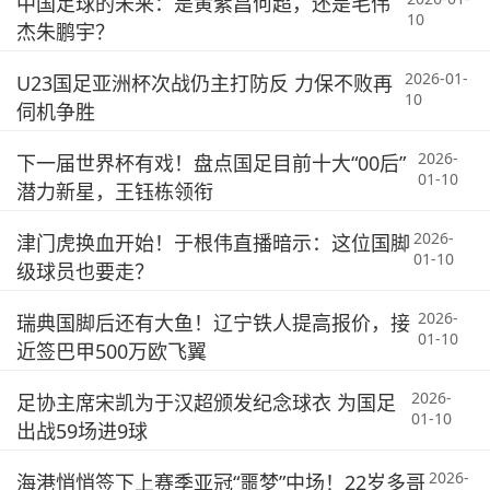
中国足球的未来：是黄紫昌何超，还是毛伟
10
杰朱鹏宇？
2026-01-
U23国足亚洲杯次战仍主打防反 力保不败再
10
伺机争胜
2026-
下一届世界杯有戏！盘点国足目前十大“00后”
01-10
潜力新星，王钰栋领衔
2026-
津门虎换血开始！于根伟直播暗示：这位国脚
01-10
级球员也要走？
2026-
瑞典国脚后还有大鱼！辽宁铁人提高报价，接
01-10
近签巴甲500万欧飞翼
2026-
足协主席宋凯为于汉超颁发纪念球衣 为国足
01-10
出战59场进9球
2026-
海港悄悄签下上赛季亚冠“噩梦”中场！22岁多哥