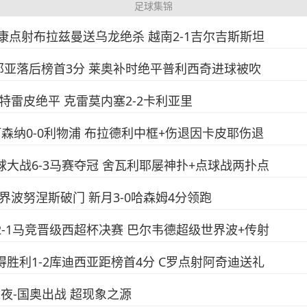
足球集锦
-屈文康点射布拉兹曼送乌龙绝杀 越南2-1吉尔吉斯斯坦
-1热那亚落后榜首3分 莱奥补时绝平普利西奇进球被吹
传射特雷皮绝平 克雷莫内塞2-2卡利亚里
！阿森纳0-0利物浦 布拉德利中框+伤退因卡皮耶伤退
点球大战6-3马赛夺冠 舍瓦利耶屡神扑+点球战两扑点
斯世界波努涅斯破门 新月3-0哈森姆4分领跑
马2-1马竞晋级西超杯决赛 巴尔韦德超级世界波+传射
雅得胜利1-2库迪西亚距榜首4分 C罗点射阿奇迪送礼
足球之夜-国奥出战 超现象之源