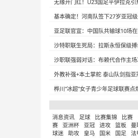
无缘开门红！U23国足平伊拉克
基本确定！河南队签下27岁亚冠
亚足联官宣：中国队共输球10场在
沙特职联生死局：拉斯永恒保级搏
沙职联强弱对话：布赖代合作主场
外教补强+本土掌舵 泰山队剑指亚
桦川“冰超”女子青少年足球联赛点
消息资讯
足球
比赛集锦
比赛
赛
亚洲杯
亚冠
进攻
篮板
曼
球迷
助攻
皇马
国米
国足
法