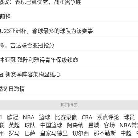
引热议：表现已算优秀，战澳需争胜
级前锋
U23亚洲杯，输球最多的球队为该赛事
命，吉达联合亚冠抢分
冲亚冠 残阵利雅得青年保级续命
冠 新赛季阵容架构显雄心
燃冬日激情
热门标签
1
欧冠
NBA
篮球
比赛录像
CBA
观点评论
球员
联
英超
球队
中国篮球
阿森纳
曼城
客场
NBA
甲
罗马
巴萨
皇家马德里
切尔西
那不勒斯
中超