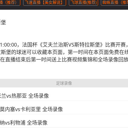
直播（推荐）
飞速直播【美女解说】
飞球直播(推荐)
蜘蛛直播（推
斯堡
11 01:00:00，法国杯《艾夫兰治斯VS斯特拉斯堡》比赛
拉斯堡的球迷可以收藏本页面，第一时间在本页面免费在线
在直播结束后第一时间送上比赛视频集锦和全场录像回
足球录像
C米兰vs热那亚 全场录像
克雷莫内塞vs卡利亚里 全场录像
阿森纳vs利物浦 全场录像