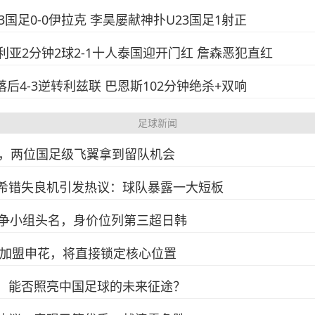
23国足0-0伊拉克 李昊屡献神扑U23国足1射正
-澳大利亚2分钟2球2-1十人泰国迎开门红 詹森恶犯直红
度落后4-3逆转利兹联 巴恩斯102分钟绝杀+双响
足球新闻
，两位国足级飞翼拿到留队机会
杨希错失良机引发热议：球队暴露一大短板
力争小组头名，身价位列第三超日韩
宣加盟申花，将直接锁定核心位置
光，能否照亮中国足球的未来征途？