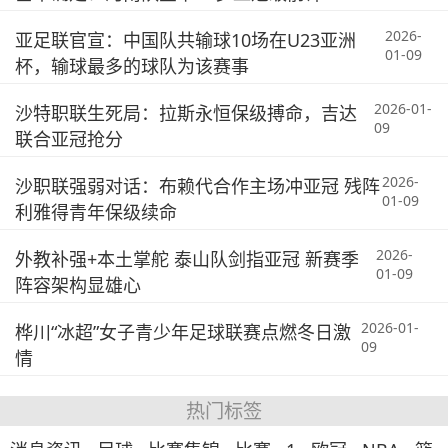
2026-
亚足联官宣：中国队共输球10场在U23亚洲
01-09
杯，输球最多的球队为该赛事
2026-01-
沙特职联生死局：拉斯永恒保级搏命，吉达
09
联合亚冠抢分
2026-
沙职联强弱对话：布赖代合作主场冲亚冠 残阵
01-09
利雅得青年保级续命
2026-
外教补强+本土掌舵 泰山队剑指亚冠 新赛季
01-09
阵容架构显雄心
2026-01-
桦川“冰超”女子青少年足球联赛点燃冬日激
09
情
热门标签