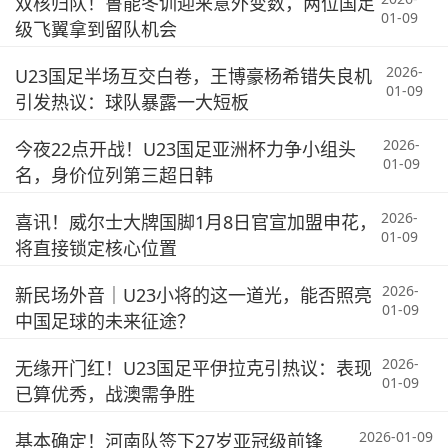
双核归队！鲁能冬训迎来意外变数，两位国足
01-09
级飞翼拿到留队机会
2026-
U23国足半场互交白卷，王博豪杨希错失良机
01-09
引发热议：球队暴露一大短板
2026-
今夜22点开战！U23国足亚洲杯力争小组头
01-09
名，身价位列第三超日韩
2026-
喜讯！威尔士大牌国脚1月8日官宣加盟申花，
01-09
将直接锁定核心位置
2026-
新民场外音｜U23小将的这一道光，能否照亮
01-09
中国足球的未来征途？
2026-
无缘开门红！U23国足平伊拉克引热议：表现
01-09
已算优秀，战澳需争胜
2026-01-09
基本确定！河南队签下27岁亚冠级前锋