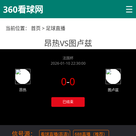
☰
360看球网
当前位置：
首页
>
足球直播
昂热VS图卢兹
法国杯
2026-01-10 22:30:00
0
-
0
昂热
图卢兹
已结束
信号源：
看球直播(高清)
688直播（推荐）