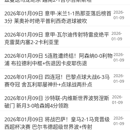
2026-
2026年01月09日 意甲-米兰1-1热那亚落后榜首
01-09
3分 莱奥补时绝平普利西奇进球被吹
2026-
2026年01月09日 意甲-瓦尔迪传射特雷皮绝平
01-09
克雷莫内塞2-2卡利亚里
2026-
2026年01月09日 5连胜遭终结！阿森纳0-0利物
01-09
浦 布拉德利中框+伤退因卡皮耶伤退
2026-
2026年01月09日 四连冠！巴黎点球大战6-3马
01-09
赛夺冠 舍瓦利耶屡神扑+点球战两扑点
2026-
2026年01月09日 沙特联-内维斯世界波努涅斯
01-09
破门 新月3-0哈森姆4分领跑
2026-
2026年01月09日 将战巴萨！皇马2-1马竞晋级
01-09
西超杯决赛 巴尔韦德超级世界波+传射