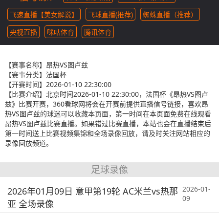
飞速直播【美女解说】
飞球直播(推荐)
蜘蛛直播（推荐）
央视直播
咪咕体育
腾讯体育
【赛事名称】
昂热VS图卢兹
【赛事分类】
法国杯
【开赛时间】
2026-01-10 22:30:00
【比赛介绍】
北京时间2026-01-10 22:30:00，法国杯《昂热VS图卢
兹》比赛开赛，360看球网将会在开赛前提供直播信号链接，喜欢昂
热VS图卢兹的球迷可以收藏本页面，第一时间在本页面免费在线观看
昂热VS图卢兹比赛直播。如果错过比赛直播，本站也会在直播结束后
第一时间送上比赛视频集锦和全场录像回放，请及时关注网站相应的
录像回放频道。
足球录像
2026-01-
2026年01月09日 意甲第19轮 AC米兰vs热那
09
亚 全场录像