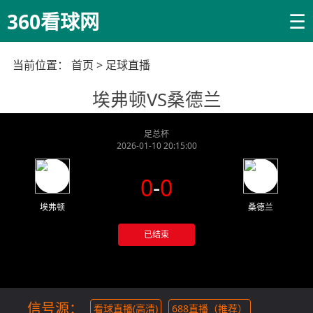
☰
360看球网
当前位置：
首页
>
足球直播
埃弗顿VS桑德兰
足总杯
2026-01-10 20:15:00
0
-
0
埃弗顿
桑德兰
已结束
信号源：
看球直播(高清)
688直播（推荐）