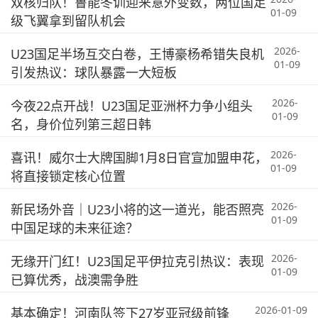
双核归队！鲁能冬训迎来意外变数，两位国足
01-09
级飞翼拿到留队机会
2026-
U23国足半场互交白卷，王博豪杨希错失良机
01-09
引发热议：球队暴露一大短板
2026-
今夜22点开战！U23国足亚洲杯力争小组头
01-09
名，身价位列第三超日韩
2026-
喜讯！威尔士大牌国脚1月8日官宣加盟申花，
01-09
将直接锁定核心位置
2026-
新民场外音｜U23小将的这一道光，能否照亮
01-09
中国足球的未来征途？
2026-
无缘开门红！U23国足平伊拉克引热议：表现
01-09
已算优秀，战澳需争胜
2026-01-09
基本确定！河南队签下27岁亚冠级前锋