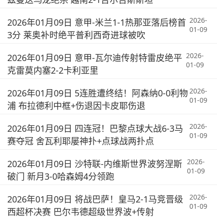
2026-
2026年01月09日 意甲-米兰1-1热那亚落后榜首
01-09
3分 莱奥补时绝平普利西奇进球被吹
2026-
2026年01月09日 意甲-瓦尔迪传射特雷皮绝平
01-09
克雷莫内塞2-2卡利亚里
2026-
2026年01月09日 5连胜遭终结！阿森纳0-0利物
01-09
浦 布拉德利中框+伤退因卡皮耶伤退
2026-
2026年01月09日 四连冠！巴黎点球大战6-3马
01-09
赛夺冠 舍瓦利耶屡神扑+点球战两扑点
2026-
2026年01月09日 沙特联-内维斯世界波努涅斯
01-09
破门 新月3-0哈森姆4分领跑
2026-
2026年01月09日 将战巴萨！皇马2-1马竞晋级
01-09
西超杯决赛 巴尔韦德超级世界波+传射