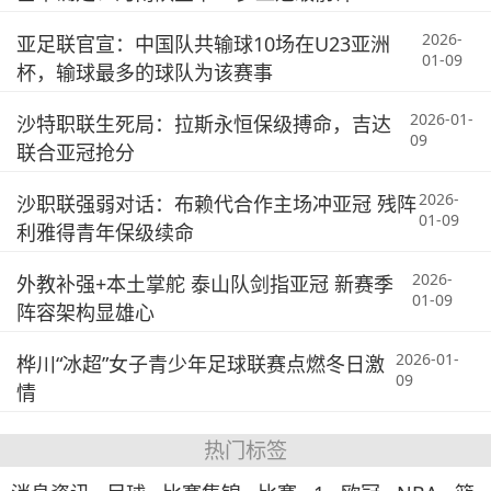
2026-
亚足联官宣：中国队共输球10场在U23亚洲
01-09
杯，输球最多的球队为该赛事
2026-01-
沙特职联生死局：拉斯永恒保级搏命，吉达
09
联合亚冠抢分
2026-
沙职联强弱对话：布赖代合作主场冲亚冠 残阵
01-09
利雅得青年保级续命
2026-
外教补强+本土掌舵 泰山队剑指亚冠 新赛季
01-09
阵容架构显雄心
2026-01-
桦川“冰超”女子青少年足球联赛点燃冬日激
09
情
热门标签