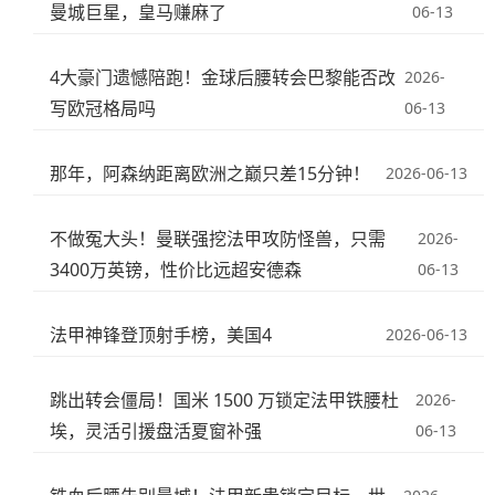
曼城巨星，皇马赚麻了
06-13
4大豪门遗憾陪跑！金球后腰转会巴黎能否改
2026-
写欧冠格局吗
06-13
那年，阿森纳距离欧洲之巅只差15分钟！
2026-06-13
不做冤大头！曼联强挖法甲攻防怪兽，只需
2026-
3400万英镑，性价比远超安德森
06-13
法甲神锋登顶射手榜，美国4
2026-06-13
跳出转会僵局！国米 1500 万锁定法甲铁腰杜
2026-
埃，灵活引援盘活夏窗补强
06-13