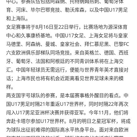
中心。参赛队伍包括阿森纳、托特纳姆热刺、葡萄牙体
育、河床、毕尔巴鄂竞技、勒沃库森，以及中国U17男足
和上海队。
女足赛事将于8月16日至22日举行，比赛场地为源深体育
中心和久事康桥基地。中国U17女足、上海女足将与皇家
马德里、阿森纳、曼城、皇家社会、拜仁慕尼黑、巴黎FC
六支欧洲俱乐部梯队同场竞技。来自英格兰、德国、西班
牙、葡萄牙、法国和阿根廷的不同青训体系将在上海交
汇。中国年轻球员无需远行，便能与世界青年英才直接对
话；上海市民也将有机会近距离看见世界足球未来的模
样。
两支国字号球队的参赛，是本届赛事格外醒目的看点。中
国U17男足时隔21年重返U17世界杯，同时时隔22年再次
闯入U17男足亚洲杯决赛并获得亚军。今年11月，他们将
奔赴卡塔尔参加U17世界杯。8月的明日之星冠军杯，将成
为球队出征前难得的国际高水平热身平台。面对来自欧洲