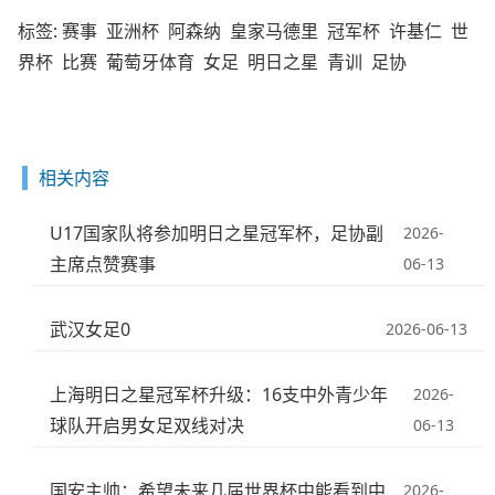
标签:
赛事
亚洲杯
阿森纳
皇家马德里
冠军杯
许基仁
世
界杯
比赛
葡萄牙体育
女足
明日之星
青训
足协
相关内容
U17国家队将参加明日之星冠军杯，足协副
2026-
主席点赞赛事
06-13
武汉女足0
2026-06-13
上海明日之星冠军杯升级：16支中外青少年
2026-
球队开启男女足双线对决
06-13
国安主帅：希望未来几届世界杯中能看到中
2026-