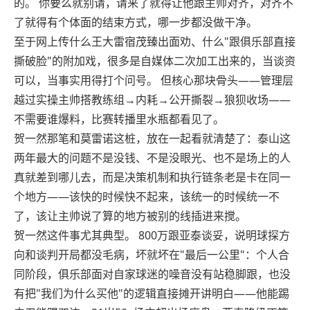
的。 你要么就别请，请来了就得让他跟主帅对齐，对齐不
了就得有个体面的结束方式，哪一步都没做干净。
至于网上传什么王大雷宿茂臻出面劝、什么"跟俱乐部直接
撕破脸"的附加戏，很多是自媒体二次加工出来的，当谈资
可以，当事实用得打个问号。 但核心那块骨头——管理层
越过实操主帅搭教练组→内耗→公开撕裂→狼狈收场——
不需要谁爆料，比赛转播里水瓶都看见了。
贺一然那笔和莫雷诺这桩，放在一起看就清楚了：泰山这
两年最大的问题不是没钱、不是没眼光、也不是场上的人
真就差到哪儿去，而是决策机制和执行链条老是卡在同一
个地方——该快的时候快不起来，该统一的时候统一不
了，该让主帅说了算的地方被别的线插进来搅。
贺一然这件事尤其典型。 800万跟亚泰谈妥，说明球探方
向和谈判开局都没毛病，坏就坏在"最后一公里"：个人合
同阶段，俱乐部面对自家球迷的噪音没有站稳脚跟，也没
有把"我们为什么买他"的逻辑直接摊开讲明白——他能踢