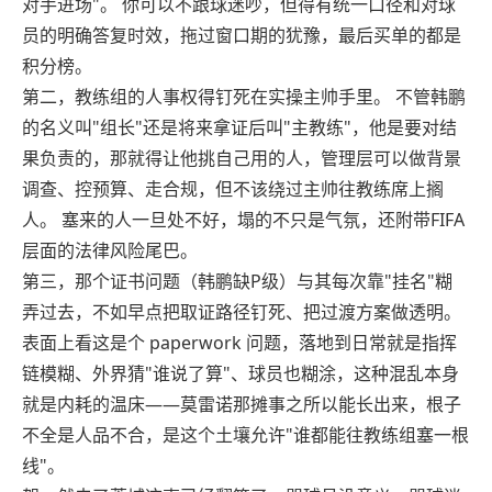
对手进场"。 你可以不跟球迷吵，但得有统一口径和对球
员的明确答复时效，拖过窗口期的犹豫，最后买单的都是
积分榜。
第二，教练组的人事权得钉死在实操主帅手里。 不管韩鹏
的名义叫"组长"还是将来拿证后叫"主教练"，他是要对结
果负责的，那就得让他挑自己用的人，管理层可以做背景
调查、控预算、走合规，但不该绕过主帅往教练席上搁
人。 塞来的人一旦处不好，塌的不只是气氛，还附带FIFA
层面的法律风险尾巴。
第三，那个证书问题（韩鹏缺P级）与其每次靠"挂名"糊
弄过去，不如早点把取证路径钉死、把过渡方案做透明。
表面上看这是个 paperwork 问题，落地到日常就是指挥
链模糊、外界猜"谁说了算"、球员也糊涂，这种混乱本身
就是内耗的温床——莫雷诺那摊事之所以能长出来，根子
不全是人品不合，是这个土壤允许"谁都能往教练组塞一根
线"。