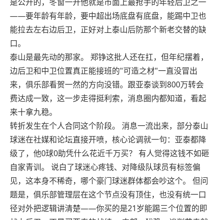
是公开的，冬窗一开他就是市面上最抢手的年轻后卫之一
——要年龄有年龄，要中超出场底盘有底盘，能踢中卫也
能拉去左右边后卫，正好对上泰山后防那个新老交替的缺
口。
泰山是最先动的那家。 郑铮这批人还在扛，但年纪摆着，
边后卫和中卫位置真正能接班的"可造之材"一直没冒出
来，俱乐部看贺一然的方向没错。跟亚泰谈到800万转会
费达成一致，这一步走得挺利索，消息圈内都知道，看起
来十拿九稳。
转折发生在个人合同这个阶段。 消息一流出来，部分泰山
球迷在社媒和论坛直接开喷，核心论调就一句：亚泰都降
级了，他0球0助凭什么花近千万买？ 有人觉得这钱不如砸
自家青训。 说白了球迷心疼钱、对降级队球员有标签偏
见，这本身不稀奇，哪个豪门球迷群体都会吵这个。 但问
题是，俱乐部管理层在这个节点没有顶住，也没有统一口
径对外把逻辑讲清楚——你买的是21岁能踢三个位置的即