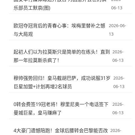
乐部员工默哀(图)
06-13
欧冠夺冠背后的青春心事：埃梅里替补之憾
2026-06-
与大局观
13
起初人们以为拉莫斯只是简单的在练头！直到
2026-
那一年拉莫斯杀疯了！
06-13
穆帅强势回归！皇马截胡巴萨，成功说服31岁
2026-
巨星加盟+计划再增2名球员
06-13
0转会费签19冠老将！穆里尼奥一个电话签下
2026-
曼城巨星，皇马赚麻了
06-13
4大豪门遗憾陪跑！金球后腰转会巴黎能否改
2026-