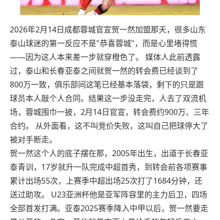
2026年2月14日成都蓉城官宣贺一然加盟那天，很多山东
泰山球迷的第一反应不是"恭喜蓉城"，而是心里堵得慌
——因为这人本来差一步就穿橙色了。 媒体人此前透露
过，泰山和长春亚泰之间就贺一然的转会费已经谈到了
800万一致，俱乐部间这笔已经基本落袋，剩下的只是跟
球员本人敲个人合同。结果这一步没走完，人去了双流机
场，蓉城围巾一披，2月14日官宣，转会费约900万、三年
合约。 从外面看，这不叫竞价失败，这叫自己把球停大了
被对手断走。
贺一然这个人的底子摆在那，2005年出生，出道于长春亚
泰青训，17岁就升一队完成中超首秀，到转会前各项赛事
累计出场55次，上赛季中超出场25次打了1684分钟，还
送过助攻。 U23亚洲杯他是亚军阵容里的主力后卫，四场
全部首发打满。亚泰2025赛季降入中甲以后，贺一然要走