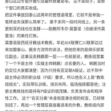
泰山这边冬窗外援引进最终数量是零。 这不是段子，是那
个窗口的真实收成。
把这件事放回泰山这两年的管理语境里，它就不是单独一
笔转会失误那么简单了。 差不多同一段时间线上，另一条
更刺耳的线也在发酵——助教阿韦尔·莫雷诺（也被译作莫
雷洛）的离任烂账。
莫雷诺是西班牙籍战术教练，年初从K联赛仁川联那边过
来加盟泰山，据多方流传的说法，把他挖来的是俱乐部某
位副总，这事没走韩鹏那一层——也就是说，教练组里塞
了一个不是主帅（实操主帅韩鹏）点名要的人。 韩鹏当时
的定位大家都清楚：因为只持有亚足联A级证，达不到中
超主帅必须的职业级（P级）要求，所以他名义上是"教练
组组长"，实际带队训练、排兵布阵、临场指挥都是他；注
册主教练挂的是持有P级证的宿茂臻，负责发布会和程序
性工作。 这个"名实分离"本身就是凑合规的权宜，已经够
别扭了，再加一个管理层直接塞进来的外教，教练组内部