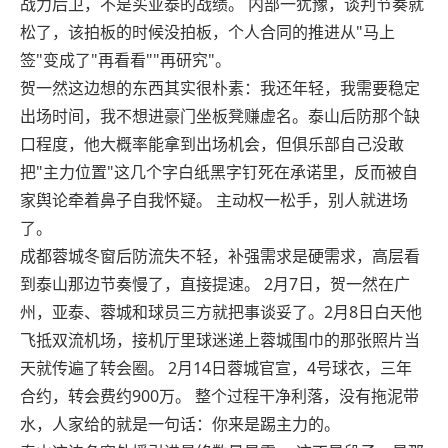
战力后卫，不是买亚泰的战绩。 内部一犹豫，谈判节奏就
松了，该拍板的时候没拍板，个人合同的推进从"马上
签"变成了"再看看""再研究"。
贺一然这边想的东西其实很朴素：我还年轻，我需要稳定
出场时间，我不想进豪门坐板凳赚虚名。泰山后防那个缺
口程度，他大概率能拿到出场机会，但俱乐部自己没敢
把"主力位置"这几个字白纸黑字钉死在承诺里，反而被自
家舆论牵着鼻子自我怀疑。 主动权一松手，别人就进场
了。
成都蓉城冬窗后防流失不轻，补强需求是硬需求，高层看
到泰山那边节奏慢了，直接提速。 2月7日，贺一然在广
州，亚泰、蓉城和球员三方就把事谈妥了。2月8日白天他
飞抵双流机场，接机厅里球迷递上蓉城围巾的那张照片当
天就传遍了转会圈。 2月14日蓉城官宣，4号球衣，三年
合约，转会费约900万。 整个过程干净利落，没有拖泥带
水，人家给的就是一句话：你来是踢主力的。