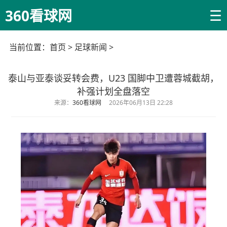
☰
360看球网
当前位置：
首页
>
足球新闻
>
泰山与亚泰谈妥转会费，U23 国脚中卫遭蓉城截胡，
补强计划全盘落空
来源：
360看球网
2026年06月13日 22:28