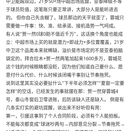
中卫能踢双边，21岁50+场中超出场底盘，亚泰降级不等
于球员贬值，这笔账只要正常讲，大部分人是能听进去
的。 但你自己先含糊了，球员那边的天平就歪了，蓉城只
需要做一件事：快、准、给承诺、接机造势一气呵成。
有人说"贺一然0球0助不值近千万"，这话换个角度也能成
立：中超市场上买的就是潜力+即战力+多位置覆盖，21岁
中卫这个品类本来就稀缺，溢价是市场定的不是亚泰拍脑
袋定的，拜合拉木+贺一然两笔加起来1600多万，蓉城花
这个钱的时候眼睛都没眨，因为他们知道自己要什么、愿
意付什么代价、什么时候该闭嘴干事别让节奏拖死。
说到这里其实没必要扯什么"下半年必须怎样""夏窗一定要
怎样"的空话，已经发生的事就摆在那：贺一然穿蓉城4
号，泰山冬窗后卫零进账，后防该缺人还是缺人。 倒是有
几条实打实的避坑提醒，说出来不好听但有用：
第一，引援这事到了个人合同阶段，必须有个人能拍板。
不能每次都变成"球迷吵两句→内部意见分裂→节奏拖死→