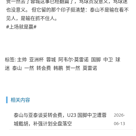
贺一然去了蓉城这事已经翻篇了，骂球员没意义，骂球迷
也没意义。 但它留的那个印子挺清楚：泰山不是输在看不
见人，是输在抓不住人。
#上场就是赢#
标签:
主帅
亚洲杯
蓉城
阿韦尔·莫雷诺
国脚
中卫
球
迷
泰山
一然
转会费
韩鹏
贺一然
莫雷诺
相关内容
泰山与亚泰谈妥转会费，U23 国脚中卫遭蓉
2026-
城截胡，补强计划全盘落空
06-13