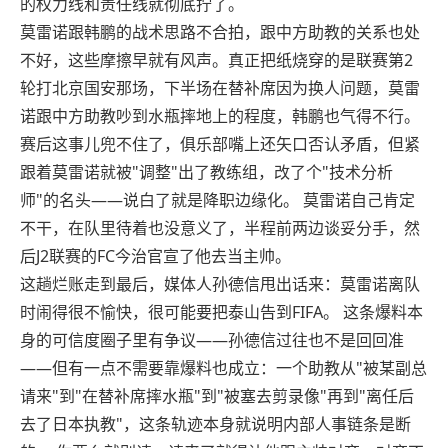
的权力线和责任线就彻底拧了。
莫雷诺跟韩鹏的战术思路不合拍，跟中方助教的关系也处
不好，这些摩擦早就有风声。真正把纸烧穿的是联赛第2
轮打北京国安那场，下半场在替补席因为换人问题，莫雷
诺跟中方助教吵到水瓶摔地上的程度，韩鹏也气得不行。
赛后这事儿兜不住了，俱乐部嘴上还矢口否认矛盾，但紧
跟着莫雷诺就被"调整"出了教练组，改了个"技术分析
师"的名头——说白了就是降职边缘化。 莫雷诺自己肯定
不干，在队里待着也没意义了，半程前两边谈妥分手，然
后J2联赛的FC今治官宣了他去当主帅。
这趟烂账走到最后，媒体人孙德信甩出话来：莫雷诺离队
时闹得很不愉快，很可能要把泰山告到FIFA。 这条爆料本
身的可信度圈子里有争议——孙德信过往也不是回回准
——但有一点不需要靠爆料也成立：一个助教从"被某副总
请来"到"在替补席摔水瓶"到"被塞去剪录像"再到"离任后
去了日本执教"，这条轨迹本身就说明内部人事链条是断