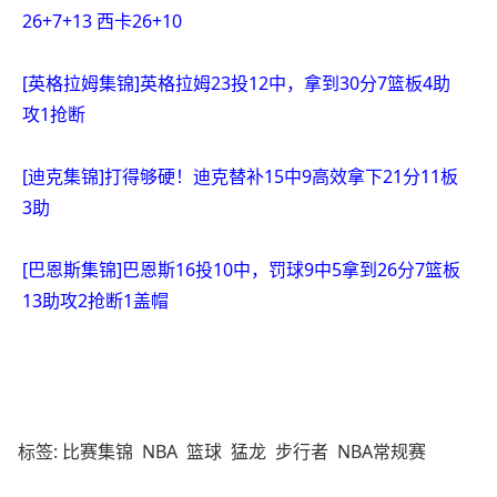
26+7+13 西卡26+10
[英格拉姆集锦]英格拉姆23投12中，拿到30分7篮板4助
攻1抢断
[迪克集锦]打得够硬！迪克替补15中9高效拿下21分11板
3助
[巴恩斯集锦]巴恩斯16投10中，罚球9中5拿到26分7篮板
13助攻2抢断1盖帽
标签:
比赛集锦
NBA
篮球
猛龙
步行者
NBA常规赛