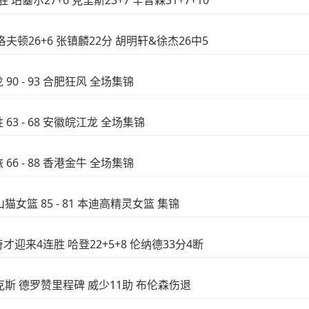
 珀塞尔27+6 克里斯23+7 辛普森31+7+10
 洛夫顿26+6 张镇麟22分 胡明轩&徐杰26中5
 90 - 93 合肥狂风 全场集锦
 63 - 68 安徽皖江龙 全场集锦
 66 - 88 香港金牛 全场集锦
猫女篮 85 - 81 本迪高精灵女篮 集锦
奇才迎来4连胜 哈登22+5+8 伦纳德33分4断
克尼克斯 德罗赞里程碑 威少11助 布伦森伤退