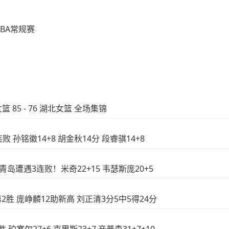
NBA常规赛
篮 85 - 76 湖北女篮 全场集锦
败 孙铭徽14+8 胡金秋14分 段睿骐14+8
敌青岛遭遇3连败！米奇22+15 韦瑟斯庞20+5
第2胜 庞峥麟12助新高 刘正清3分5中5得24分